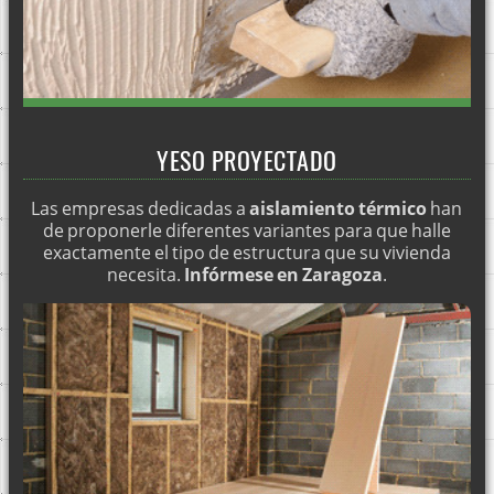
FACHADAS SATE BURGOS
FACHADAS SATE ÁLAVA
FACHADAS SATE SANTANDER Y TODA CANTABRIA
FACHADAS SATE CASTELLÓN
FACHADAS SATE TERUEL
YESO PROYECTADO
FACHADAS SATE HUESCA
Las empresas dedicadas a
aislamiento térmico
han
Aislamiento SATE para la intemperie
de proponerle diferentes variantes para que halle
exactamente el tipo de estructura que su vivienda
Aislamiento SATE con mortero cal corcho
necesita.
Infórmese en Zaragoza
.
Aislamiento SATE con placa de corcho
FACHADAS SATE VALENCIA
Fachadas SATE Bilbao
Fachadas SATE Madrid
Fachadas SATE Castilla La Mancha
Fachadas SATE Almeria