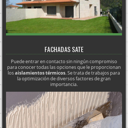
FACHADAS SATE SALAMANCA
FACHADAS SATE HUELVA
FACHADAS SATE VALLADOLID
FACHADAS SATE GIRONA
Reparación de tejados
FACHADAS SATE
FACHADAS SATE NAVARRA
Puede entrar en contacto sin ningún compromiso
FACHADAS SATE BARCELONA
para conocer todas las opciones que le proporcionan
FACHADAS SATE MÁLAGA
los
aislamientos térmicos
. Se trata de trabajos para
la optimización de diversos factores de gran
Impermeabilización de cubiertas en toda España
importancia.
Fachadas SATE Logroño
Fachadas SATE Soria
FACHADAS SATE GUIPUZCOA
FACHADAS SATE VIZCAYA