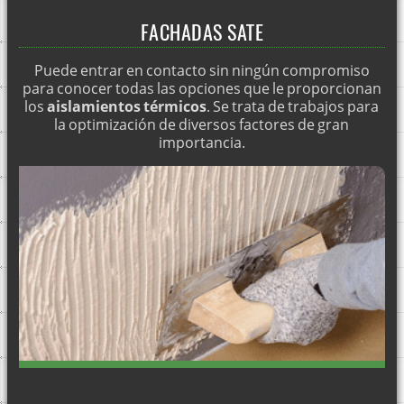
Reparación de tejados
FACHADAS SATE
FACHADAS SATE NAVARRA
Puede entrar en contacto sin ningún compromiso
FACHADAS SATE BARCELONA
para conocer todas las opciones que le proporcionan
FACHADAS SATE MÁLAGA
los
aislamientos térmicos
. Se trata de trabajos para
la optimización de diversos factores de gran
Impermeabilización de cubiertas en toda España
importancia.
Fachadas SATE Logroño
Fachadas SATE Soria
FACHADAS SATE GUIPUZCOA
FACHADAS SATE VIZCAYA
FACHADAS SATE BURGOS
FACHADAS SATE ÁLAVA
FACHADAS SATE SANTANDER Y TODA CANTABRIA
FACHADAS SATE CASTELLÓN
FACHADAS SATE TERUEL