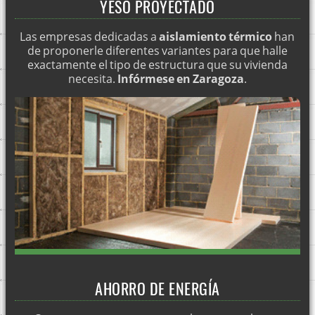
YESO PROYECTADO
FACHADAS SATE HUESCA
Las empresas dedicadas a
aislamiento térmico
han
Aislamiento SATE para la intemperie
de proponerle diferentes variantes para que halle
exactamente el tipo de estructura que su vivienda
Aislamiento SATE con mortero cal corcho
necesita.
Infórmese en Zaragoza
.
Aislamiento SATE con placa de corcho
FACHADAS SATE VALENCIA
Fachadas SATE Bilbao
Fachadas SATE Madrid
Fachadas SATE Castilla La Mancha
Fachadas SATE Almeria
Fachadas SATE Alicante
Fachadas SATE Albacete
Fachadas SATE A coruña
AHORRO DE ENERGÍA
¿Por qué aislar un edificio térmicamente?