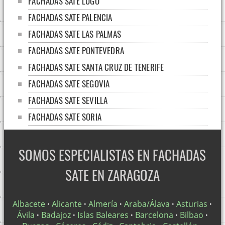
FACHADAS SATE LUGO
FACHADAS SATE PALENCIA
FACHADAS SATE LAS PALMAS
FACHADAS SATE PONTEVEDRA
FACHADAS SATE SANTA CRUZ DE TENERIFE
FACHADAS SATE SEGOVIA
FACHADAS SATE SEVILLA
FACHADAS SATE SORIA
FACHADAS SATE TARRAGONA
FACHADAS SATE ZAMORA
SOMOS ESPECIALISTAS EN FACHADAS
FACHADAS SATE CEUTA
SATE EN ZARAGOZA
FACHADAS SATE MELILLA
FACHADAS SATE LA RIOJA
Albacete
·
Alicante
·
Almería
·
Araba/Álava
·
Asturias
·
Ávila
·
Badajoz
·
Islas Baleares
·
Barcelona
·
Bilbao
·
FACHADAS SATE GUADALAJARA